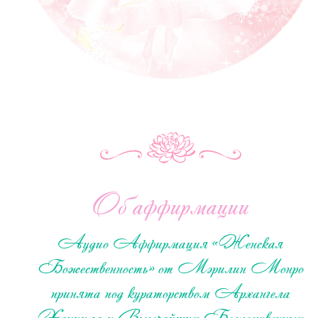
Об аффирмации
Аудио Аффирмация «Женская
Божественность» от Мэрилин Монро
принята под кураторством Архангела
Ханиила и Высочайших Божественных