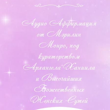
Аудио Аффирмация
от Мэрилин
Монро, под
кураторством
Архангела Ханиила
и Высочайших
Божественных
Женских Сутей