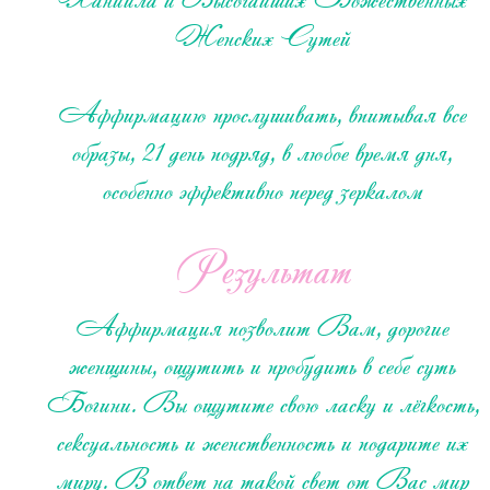
Женских Сутей
Аффирмацию прослушивать, впитывая все
образы, 21 день подряд, в любое время дня,
особенно эффективно перед зеркалом
Результат
Аффирмация позволит Вам, дорогие
женщины, ощутить и пробудить в себе суть
Богини. Вы ощутите свою ласку и лёгкость,
сексуальность и женственность и подарите их
миру. В ответ на такой свет от Вас мир