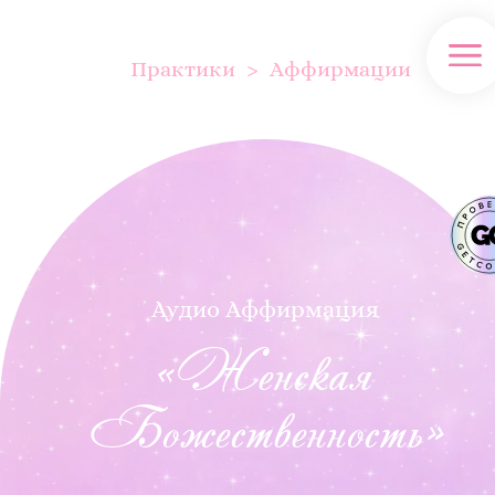
Практики
Аффирмации
Аудио Аффирмация
«Женская
Божественность»