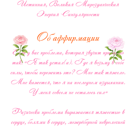
Истинная, Великая Мирозданческая
Энергия Сингулярности
Об аффирмации
Если у вас проблема, которая звучит примерно
так: «Я так устал(а). Где я возьму в себе
силы, чтобы пережить это? Мне так тяжело.
Мне кажется, что я на последнем издыхании.
У меня совсем не осталось сил»
Физически проблема выражается тяжестью в
сердце, болями в сердце, межрёберной неврологией