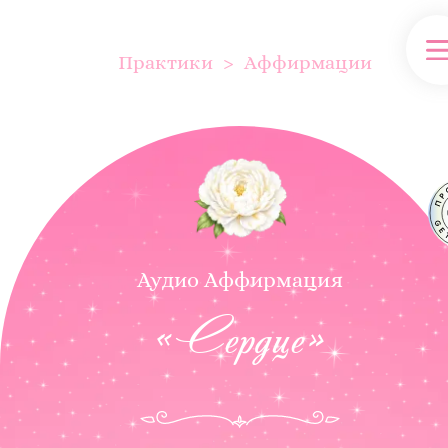
Практики
Аффирмации
Аудио Аффирмация
«Сердце»