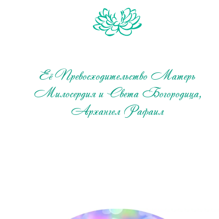
Её Превосходительство Матерь
Милосердия и Света Богородица,
Архангел Рафаил