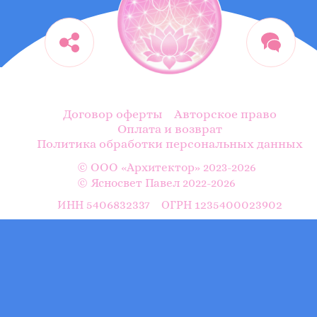
Договор оферты
Авторское право
Оплата и возврат
Политика обработки персональных данных
© ООО «Архитектор» 2023-2026
© Ясносвет Павел 2022-2026
5406832337
1235400023902
ИНН
ОГРН