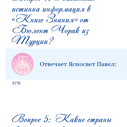
истинна информация в
«Книге Знания» от
Бюлент Чорак из
Турции?
Отвечает Ясносвет Павел:
37%
Вопрос 5: Какие страны