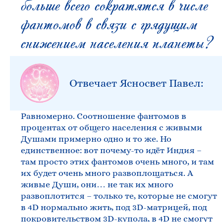
больше всего сократятся в числе
фантомов в связи с грядущим
снижением населения планеты?
Отвечает Ясносвет Павел:
Равномерно. Соотношение фантомов в
процентах от общего населения с живыми
Душами примерно одно и то же. Но
единственное: вот почему-то идёт Индия –
там просто этих фантомов очень много, и там
их будет очень много развоплощаться. А
живые Души, они… не так их много
развоплотится – только те, которые не смогут
в 4D нормально жить, под 3D-матрицей, под
покровительством 3D-купола, в 4D не смогут