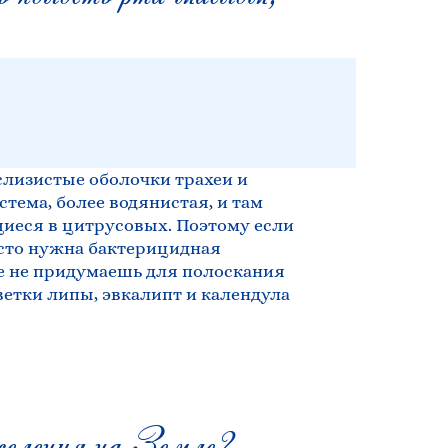
 слизистые оболочки трахеи и
стема, более водянистая, и там
иеся в цитрусовых. Поэтому если
осто нужна бактерицидная
е не придумаешь для полоскания
ветки липы, эвкалипт и календула
селения на Земле?