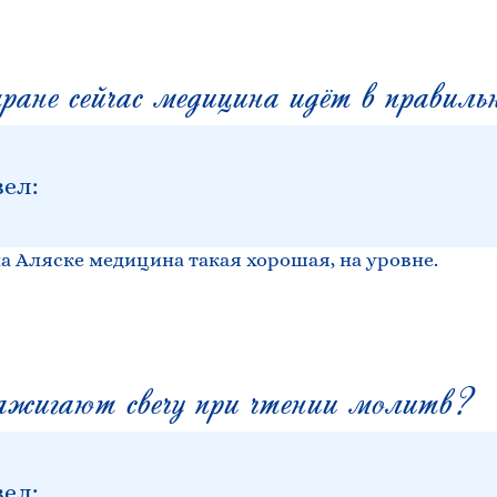
не сейчас медицина идёт в правиль
вел:
на Аляске медицина такая хорошая, на уровне.
жигают свечу при чтении молитв?
вел: