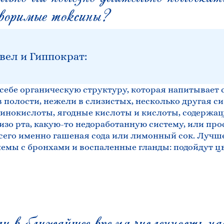
творимые токсины?
вел и Гиппократ:
 в себе органическую структуру, которая напитывает
в полости, нежели в слизистых, несколько другая си
инокислоты, ягодные кислоты и кислоты, содержащ
 изо рта, какую-то недоработанную систему, или пр
сего именно гашеная сода или лимонный сок. Лучш
блемы с бронхами и воспаленные гланды: подойдут ц
 в ближайшее время численность на