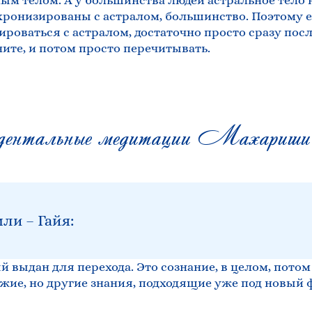
ным телом. А у большинства людей астральное тело
хронизированы с астралом, большинство. Поэтому е
ироваться с астралом, достаточно просто сразу пос
мните, и потом просто перечитывать.
ентальные медитации Махариши б
ли – Гайя:
й выдан для перехода. Это сознание, в целом, пото
ожие, но другие знания, подходящие уже под новый 