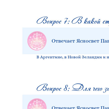
Вопрос 7: В какой стра
Отвечает Ясносвет Па
В Аргентине, в Новой Зеландии и 
Вопрос 8: Для чего за
Отвечает Ясносвет Па