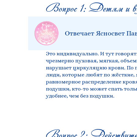
Вопрос 1: Детям и взр
Отвечает Ясносвет Па
Это индивидуально. И тут говорят:
чрезмерно пуховая, мягкая, объемн
нарушает циркуляцию крови. По по
люди, которые любят по жёсткие, я
равномерное распределение кровян
подушки, кто-то может спать толь
удобнее, чем без подушки.
Вопрос 2: Действитель