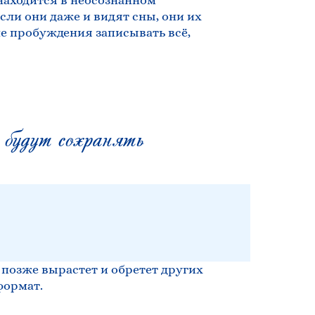
 находится в неосознанном
сли они даже и видят сны, они их
ле пробуждения записывать всё,
удут сохранять
м позже вырастет и обретет других
формат.