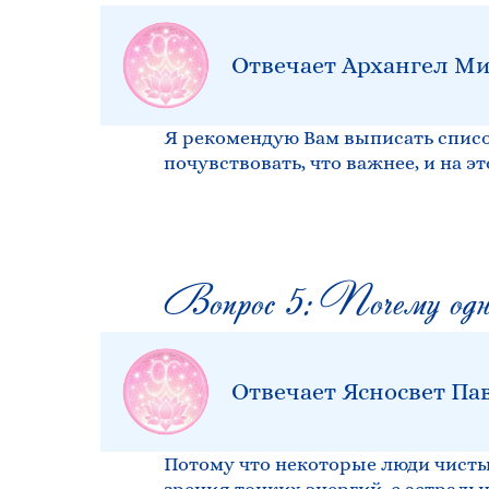
Отвечает Архангел Ми
Я рекомендую Вам выписать список
почувствовать, что важнее, и на э
Вопрос 5: Почему одни
Отвечает Ясносвет Па
Потому что некоторые люди чисты