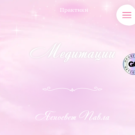
Практики
Медитации
Ясносвет Павла