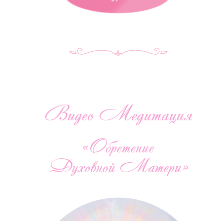
Видео Медитация
«Обретение
Духовной Матери»