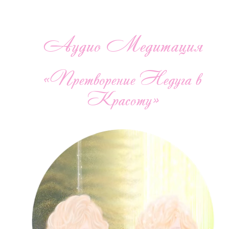
Аудио Медитация
«Претворение Недуга в
Красоту»