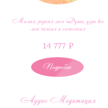
Милая, родная моя Душа, узри все
мои чаяния и состояния
14 777 ₽
Подробнее
Аудио Медитация