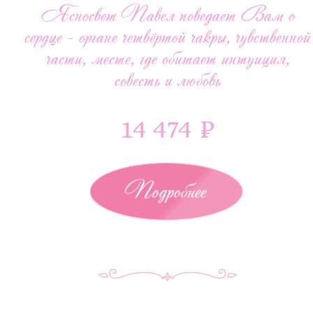
Ясносвет Павел поведает Вам о
сердце - органе четвёртой чакры, чувственной
части, месте, где обитает интуиция,
совесть и любовь
14 474 ₽
Подробнее