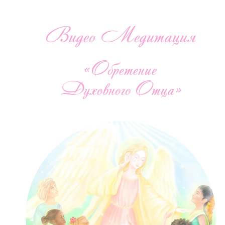
Видео Медитация
«Обретение
Духовного Отца»