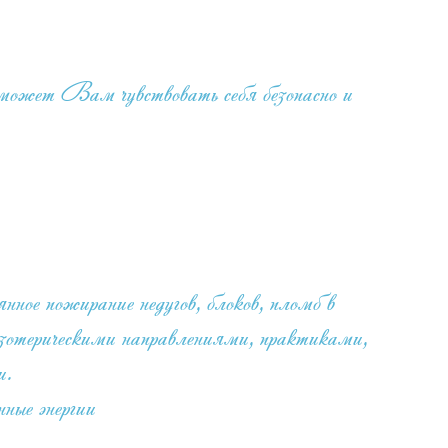
ожет Вам чувствовать себя безопасно и
 пожирание недугов, блоков, пломб в
эзотерическими направлениями, практиками,
и.
ные энергии