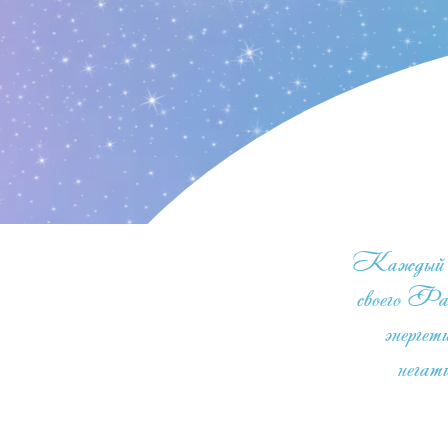
Каждый уч
своего Фа
энерге
негат