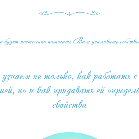
удет постоянно помогать Вам усиливать собствен
наем не только, как работать с
гией, но и как придавать ей определ
свойства