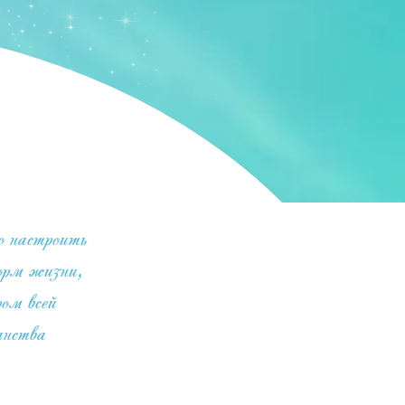
 настроить
орм жизни,
ом всей
анства