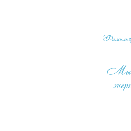
Фамильяр б
Мы уз
энер