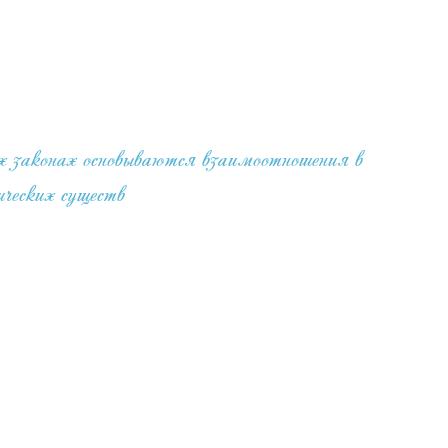
 законах основываются взаимоотношения в
ческих существ