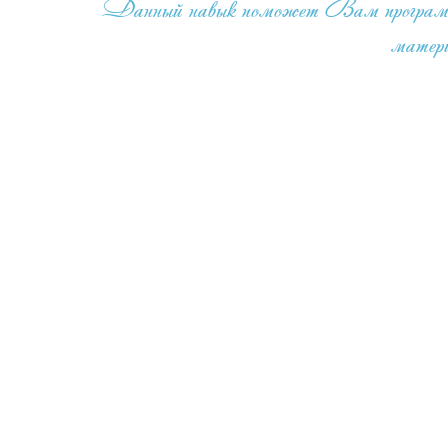
Данный навык поможет Вам программиров
матери