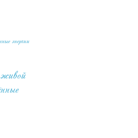
ные энергии
 живой
ённые