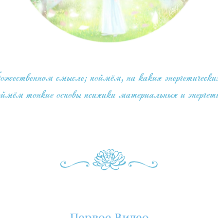
твенном смысле; поймём, на каких энергетических
оймём тонкие основы психики материальных и энергети
Первое Видео