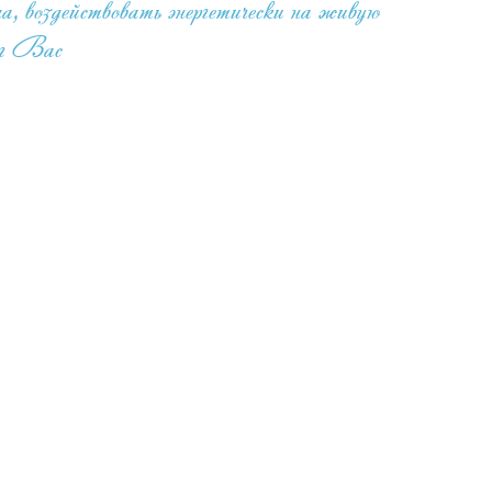
 воздействовать энергетически на живую
руг Вас