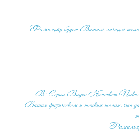
Фамильяр будет Вашим личным телохран
В Серии Видео Ясносвет Павел расск
Ваших физическом и тонких телах, что дас
т
Фамильяр б